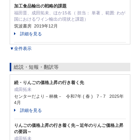
加工食品輸出の戦略的課題
福田晋、成田拓未、ほか15名（ 担当： 単著 , 範囲: わが
国におけるワイン輸出の現状と課題）
筑波書房 2019年12月
詳細を見る
▼全件表示
総説・短報・翻訳等
続・りんごの価格上昇の行き着く先
成田拓未
センターだより－林檎－ 令和7年 ( 春 ) 7 - 7 2025年
4月
詳細を見る
りんごの価格上昇の行き着く先～近年のりんご価格上昇
の要因～
成田拓未