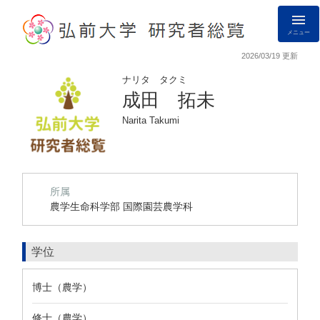
メニュー
2026/03/19 更新
ナリタ タクミ
成田 拓未
Narita Takumi
所属
農学生命科学部 国際園芸農学科
学位
博士（農学）
修士（農学）