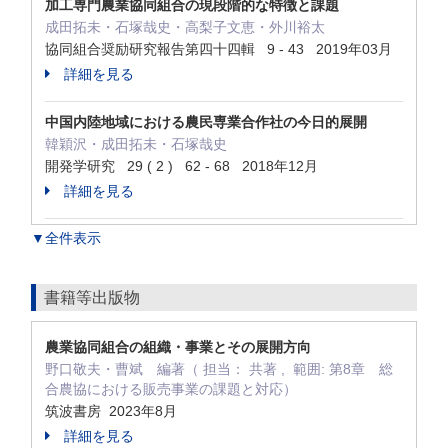
加工専門農業協同組合の現段階的な特徴と課題
成田拓未・石塚哉史・高梨子文恵・外川裕太
協同組合奨励研究報告第四十四輯 9 - 43 2019年03月
詳細を見る
中国内陸地域における農民専業合作社の今日的展開
韓穎沢・成田拓未・石塚哉史
開発学研究 29 ( 2 ) 62 - 68 2018年12月
詳細を見る
▼全件表示
書籍等出版物
農業協同組合の組織・事業とその展開方向
野口敬夫・曹斌 編著（ 担当： 共著 , 範囲: 第8章 総
合農協における販売事業の課題と対応）
筑波書房 2023年8月
詳細を見る