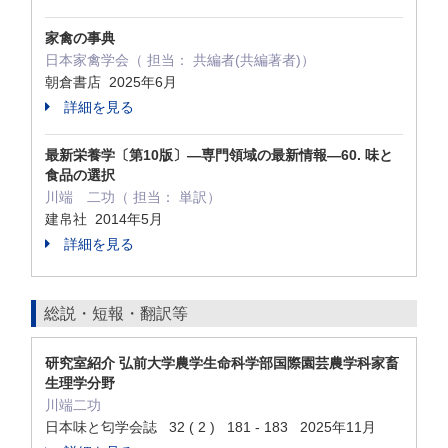
家禽の事典
日本家禽学会（ 担当： 共編者(共編著者)）
朝倉書店 2025年6月
詳細を見る
最新栄養学〔第10版〕―専門領域の最新情報―60. 味と
食品の選択
川端 二功（ 担当： 単訳）
建帛社 2014年5月
詳細を見る
総説・短報・翻訳等
研究室紹介 弘前大学農学生命科学部国際園芸農学科家畜
生理学分野
川端二功
日本味と匂学会誌 32 ( 2 ) 181 - 183 2025年11月