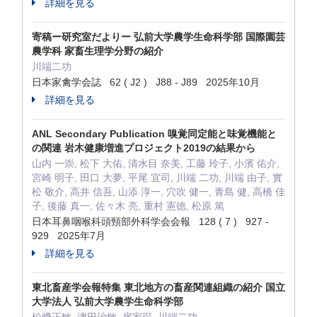
詳細を見る
寄稿ー研究室だよりー 弘前大学農学生命科学部 国際園芸
農学科 家畜生理学分野の紹介
川端二功
日本家禽学会誌 62 ( J2 ) J88 - J89 2025年10月
詳細を見る
ANL Secondary Publication 嗅覚同定能と味覚機能と
の関連 岩木健康増進プロジェクト2019の結果から
山内 一崇, 松下 大佑, 清水目 奈美, 工藤 玲子, 小濱 佑介,
宮崎 明子, 田口 大夢, 平尾 宜司, 川端 二功, 川端 由子, 實
松 敬介, 高井 信吾, 山添 淳一, 穴吹 健一, 青島 健, 高橋 佳
子, 後藤 真一, 佐々木 亮, 重村 憲徳, 松原 篤
日本耳鼻咽喉科頭頸部外科学会会報 128 ( 7 ) 927 -
929 2025年7月
詳細を見る
東北畜産学会報特集 東北地方の畜産関連組織の紹介 国立
大学法人 弘前大学農学生命科学部