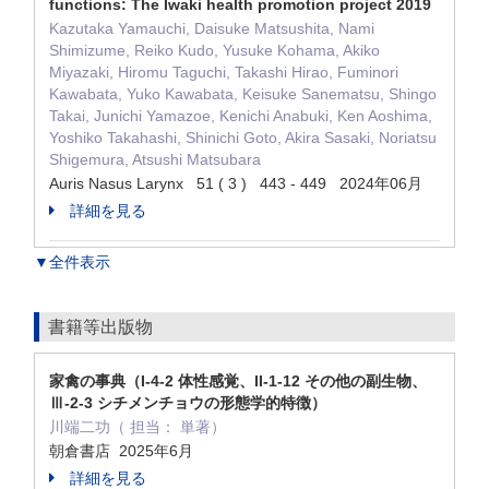
functions: The Iwaki health promotion project 2019
Kazutaka Yamauchi, Daisuke Matsushita, Nami
Shimizume, Reiko Kudo, Yusuke Kohama, Akiko
Miyazaki, Hiromu Taguchi, Takashi Hirao, Fuminori
Kawabata, Yuko Kawabata, Keisuke Sanematsu, Shingo
Takai, Junichi Yamazoe, Kenichi Anabuki, Ken Aoshima,
Yoshiko Takahashi, Shinichi Goto, Akira Sasaki, Noriatsu
Shigemura, Atsushi Matsubara
Auris Nasus Larynx 51 ( 3 ) 443 - 449 2024年06月
詳細を見る
▼全件表示
書籍等出版物
家禽の事典（I-4-2 体性感覚、II-1-12 その他の副生物、
Ⅲ-2-3 シチメンチョウの形態学的特徴）
川端二功（ 担当： 単著）
朝倉書店 2025年6月
詳細を見る