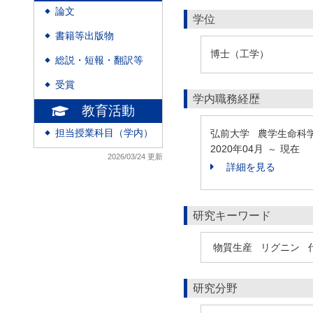
論文
◆
学位
書籍等出版物
◆
博士（工学）
総説・短報・翻訳等
◆
受賞
◆
学内職務経歴
教育活動
担当授業科目（学内）
弘前大学 農学生命科
◆
2020年04月
現在
～
2026/03/24 更新
詳細を見る
研究キーワード
物質生産
リグニン
研究分野