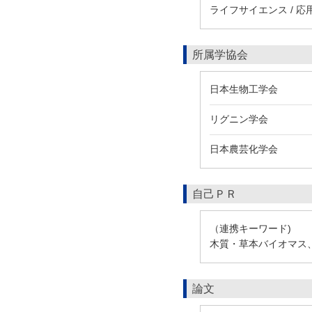
ライフサイエンス / 応
所属学協会
日本生物工学会
リグニン学会
日本農芸化学会
自己ＰＲ
（連携キーワード)
木質・草本バイオマス
論文