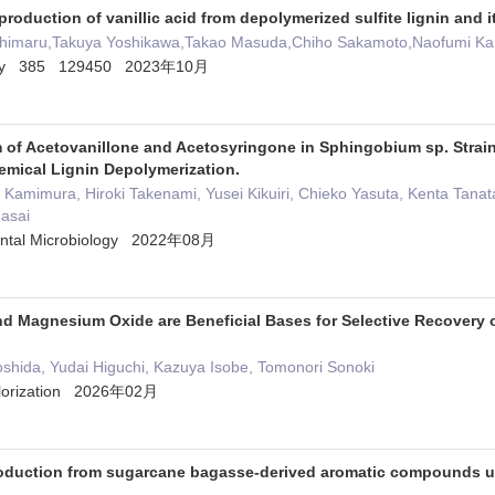
production of vanillic acid from depolymerized sulfite lignin and i
Ishimaru,Takuya Yoshikawa,Takao Masuda,Chiho Sakamoto,Naofumi Kam
logy 385 129450 2023年10月
 of Acetovanillone and Acetosyringone in Sphingobium sp. Stra
mical Lignin Depolymerization.
 Kamimura, Hiroki Takenami, Yusei Kikuiri, Chieko Yasuta, Kenta Tan
Masai
ental Microbiology 2022年08月
d Magnesium Oxide are Beneficial Bases for Selective Recovery of
Yoshida, Yudai Higuchi, Kazuya Isobe, Tomonori Sonoki
alorization 2026年02月
 production from sugarcane bagasse-derived aromatic compounds