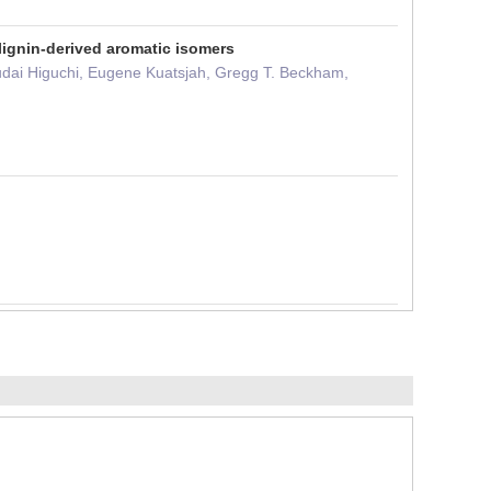
lignin-derived aromatic isomers
udai Higuchi, Eugene Kuatsjah, Gregg T. Beckham,