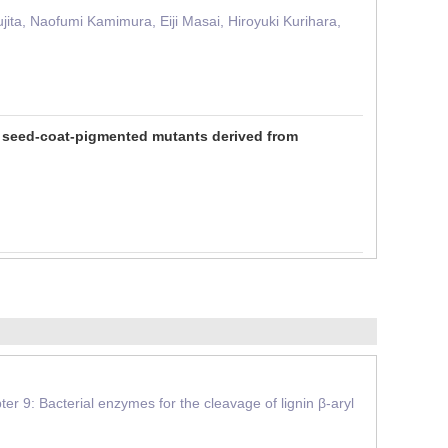
ta, Naofumi Kamimura, Eiji Masai, Hiroyuki Kurihara,
in seed-coat-pigmented mutants derived from
 Bacterial enzymes for the cleavage of lignin β-aryl