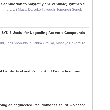
ts application to poly(ethylene vanillate) synthesis
imura,Eiji Masai,Daisuke Takeuchi,Tomonori Sonoki
in SYK-6 Useful for Upgrading Aromatic Compounds
atani, Toru Shobuda, Yuichiro Otsuka, Masaya Nakamura,
 Ferulic Acid and Vanillic Acid Production from
 using an engineered Pseudomonas sp. NGC7-based