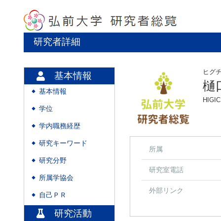
研究者詳細
ヒグ
基本情報
樋
基本情報
◆
HIGIC
学位
◆
学内職務経歴
◆
研究キーワード
◆
所属
研究分野
◆
研究室電話
所属学協会
◆
外部リンク
自己ＰＲ
◆
研究活動