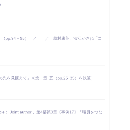
））
再検討」（pp.94－95） ／ ／ 越村康英、渋江かさね「コ
とその先を見据えて」※第一章ｰ五（pp.25ｰ35）を執筆）
int author , 第4部第9章〔事例17〕「職員をつな