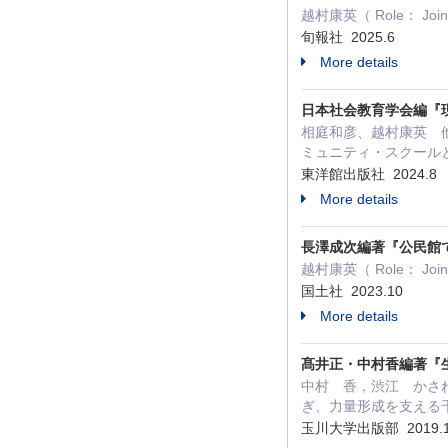
越村康英（ Role： J
旬報社 2025.6
More details
日本社会教育学会編『
相庭和彦、越村康英 他1
ミュニティ・スクールと地
東洋館出版社 2024.8
More details
長澤成次編著『公民館
越村康英（ Role： J
国土社 2023.10
More details
髙井正・中村香編著『
中村 香，渋江 かさね，
ぎ、力量形成を支える千
玉川大学出版部 2019.