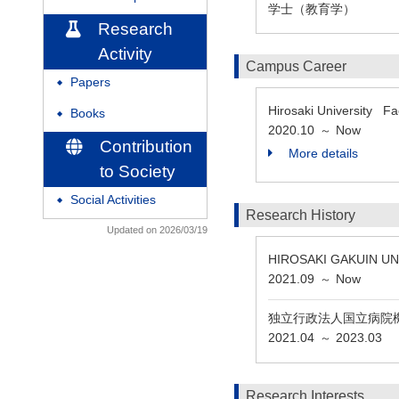
学士（教育学）
Research
Activity
Campus Career
Papers
◆
Hirosaki University F
Books
◆
2020.10
Now
～
Contribution
More details
to Society
Social Activities
◆
Research History
Updated on 2026/03/19
HIROSAKI GAKUIN 
2021.09
Now
～
独立行政法人国立病院
2021.04
2023.03
～
Research Interests