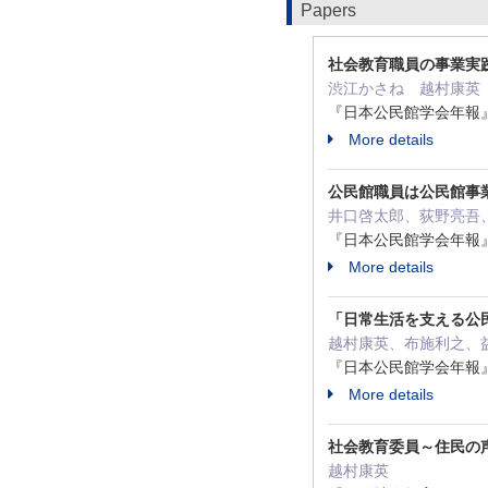
Papers
社会教育職員の事業実
渋江かさね 越村康英
『日本公民館学会年報』（第2
More details
公民館職員は公民館事
井口啓太郎、荻野亮吾
『日本公民館学会年報』（第2
More details
「日常生活を支える公
越村康英、布施利之、
『日本公民館学会年報』（第2
More details
社会教育委員～住民の
越村康英