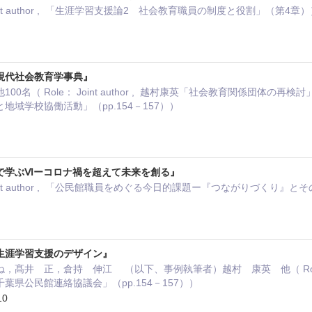
oint author , 「生涯学習支援論2 社会教育職員の制度と役割」（第4章
現代社会教育学事典』
00名（ Role： Joint author , 越村康英「社会教育関係団体の
域学校協働活動」（pp.154－157））
で学ぶⅥーコロナ禍を超えて未来を創る』
oint author , 「公民館職員をめぐる今日的課題ー『つながりづくり』
生涯学習支援のデザイン』
髙井 正，倉持 伸江 （以下、事例執筆者）越村 康英 他（ Role： Jo
葉県公民館連絡協議会」（pp.154－157））
10