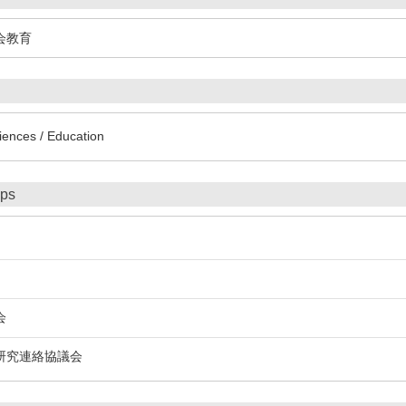
会教育
iences / Education
ips
会
研究連絡協議会