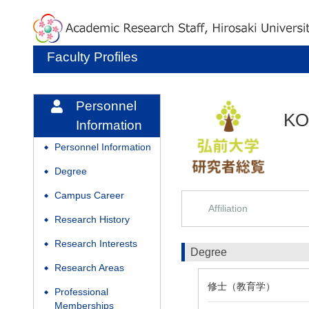
Faculty Profiles
Personnel
KO
Information
Personnel Information
◆
Degree
◆
Campus Career
◆
Affiliation
Research History
◆
Research Interests
◆
Degree
Research Areas
◆
修士（教育学）
Professional
◆
Memberships