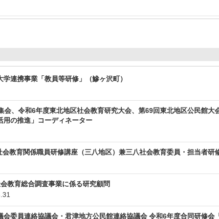
大学連携事業「教員等研修」（鰺ヶ沢町）
集会、令和6年度東北地区社会教育研究大会、第69回東北地区公民館大
活用の推進」コーディネーター
・社会教育関係職員研修講座（三八地区）兼三八社会教育委員・担当者研
社会教育総合調査事業に係る研究顧問
.31
議会委員連絡協議会・君津地方公民館連絡協議会 令和6年度合同研修会