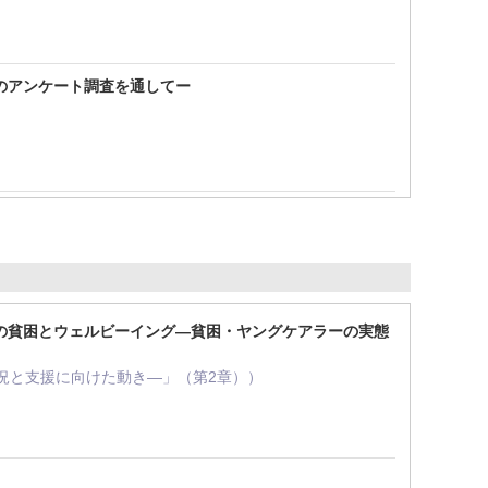
のアンケート調査を通してー
の貧困とウェルビーイング―貧困・ヤングケアラーの実態
県の状況と支援に向けた動き―」（第2章））