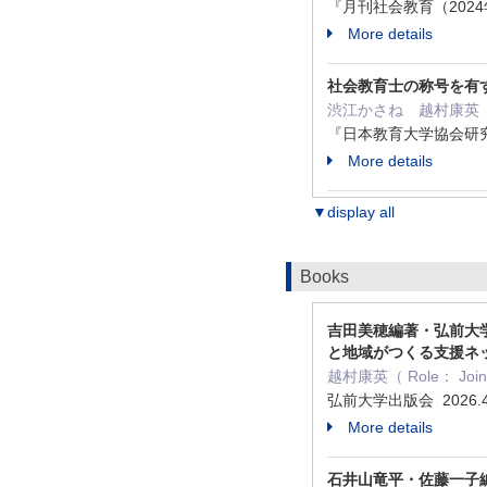
『月刊社会教育（2024年10
More details
社会教育士の称号を有
渋江かさね 越村康英
『日本教育大学協会研究年
More details
▼display all
Books
吉田美穂編著・弘前大
と地域がつくる支援ネ
越村康英（ Role： 
弘前大学出版会 2026.
More details
石井山竜平・佐藤一子