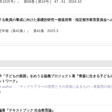
月号）』 第68巻 ( 第10号 ) 47 - 51 2024.10
する教員の養成に向けた基礎的研究ー都道府県・指定都市教育委員会へ
報（第41集）』 第41集 2023.3
学「子どもの貧困」をめうる協働プロジェクト著『青森に生きる子ども
ットワーク』
Joint author , 「ヤングケアラーの実態とその背後にあるもの―青森
4
編著『テキストブック 社会教育論』