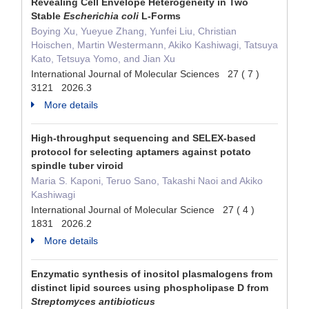
Revealing Cell Envelope Heterogeneity in Two
Stable
Escherichia coli
L-Forms
Boying Xu, Yueyue Zhang, Yunfei Liu, Christian
Hoischen, Martin Westermann, Akiko Kashiwagi, Tatsuya
Kato, Tetsuya Yomo, and Jian Xu
International Journal of Molecular Sciences 27 ( 7 )
3121 2026.3
More details
High-throughput sequencing and SELEX-based
protocol for selecting aptamers against potato
spindle tuber viroid
Maria S. Kaponi, Teruo Sano, Takashi Naoi and Akiko
Kashiwagi
International Journal of Molecular Science 27 ( 4 )
1831 2026.2
More details
Enzymatic synthesis of inositol plasmalogens from
distinct lipid sources using phospholipase D from
Streptomyces antibioticus