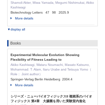
Shamoli Akter, Miwa Yamada, Megumi Nishimukai, Akiko
Kashiwagi
Biotechnology Letters 47 98 2025.9
More details
▼display all
Books
Experimental Molecular Evolution Showing
Flexibility of Fitness Leading to
Akiko Kashiwagi, Wataru Noumachi, Masato Katsuno,
Mohammad. T. Alam, Itaru Urabe and Tetsuya Yomo（
Role： Joint author）
Springer-Verlag Berlin Heidelberg 2004.4
More details
シリーズ・ニューバイオフィジックスII 複雑系のバイオ
フィジックス 第4章 大腸菌を用いた実験室内進化