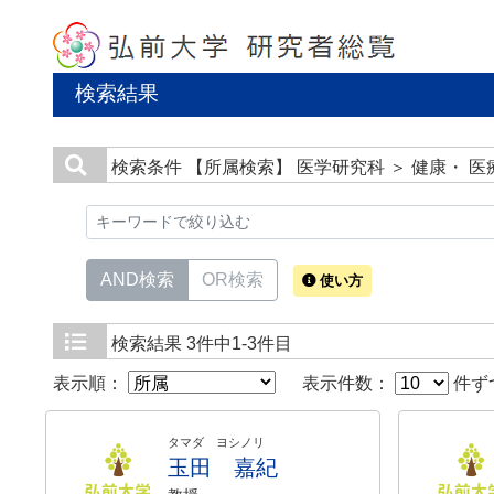
検索結果
検索条件
【所属検索】 医学研究科 ＞ 健康・ 
AND検索
OR検索
使い方
検索結果
3件中1-3件目
表示順：
表示件数：
件ず
タマダ ヨシノリ
玉田 嘉紀