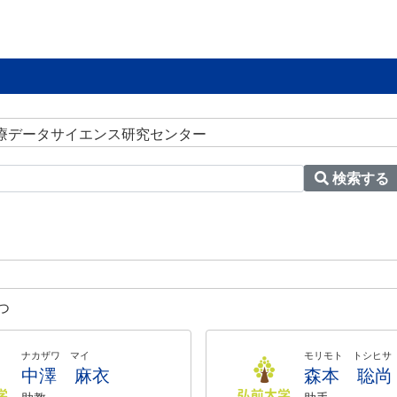
医療データサイエンス研究センター
検索する
つ
ナカザワ マイ
モリモト トシヒサ
中澤 麻衣
森本 聡尚