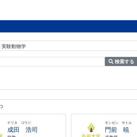
 実験動物学
検索する
つ
ナリタ コウジ
モンゼン サトル
成田 浩司
門前 暁