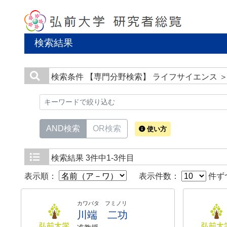
検索結果
検索条件
【専門分野検索】 ライフサイエンス ＞
AND検索
OR検索
使い方
検索結果
3件中1-3件目
表示順：
表示件数：
件ず
カワバタ フミノリ
川端 二功