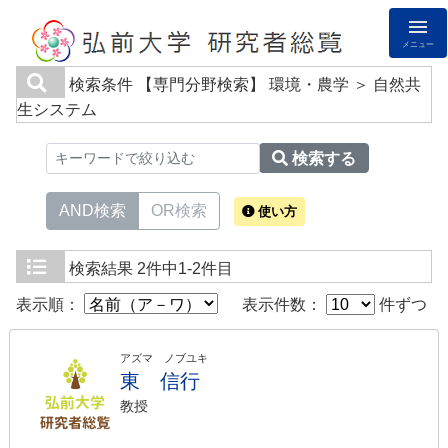
メニュー
検索条件
【専門分野検索】 環境・農学 ＞ 自然共
生システム
検索する
AND検索
OR検索
使い方
検索結果
2件中1-2件目
表示順：
表示件数：
件ずつ
アズマ ノブユキ
東 信行
教授