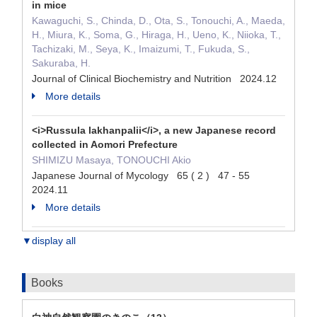
in mice
Kawaguchi, S., Chinda, D., Ota, S., Tonouchi, A., Maeda,
H., Miura, K., Soma, G., Hiraga, H., Ueno, K., Niioka, T.,
Tachizaki, M., Seya, K., Imaizumi, T., Fukuda, S.,
Sakuraba, H.
Journal of Clinical Biochemistry and Nutrition 2024.12
More details
<i>Russula lakhanpalii</i>, a new Japanese record
collected in Aomori Prefecture
SHIMIZU Masaya, TONOUCHI Akio
Japanese Journal of Mycology 65 ( 2 ) 47 - 55
2024.11
More details
▼display all
Books