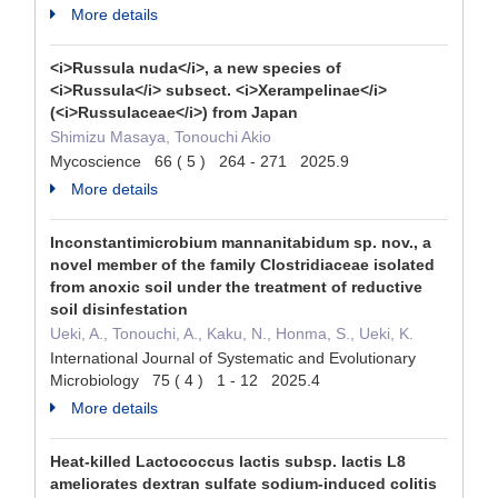
More details
<i>Russula nuda</i>, a new species of
<i>Russula</i> subsect. <i>Xerampelinae</i>
(<i>Russulaceae</i>) from Japan
Shimizu Masaya, Tonouchi Akio
Mycoscience 66 ( 5 ) 264 - 271 2025.9
More details
Inconstantimicrobium mannanitabidum sp. nov., a
novel member of the family Clostridiaceae isolated
from anoxic soil under the treatment of reductive
soil disinfestation
Ueki, A., Tonouchi, A., Kaku, N., Honma, S., Ueki, K.
International Journal of Systematic and Evolutionary
Microbiology 75 ( 4 ) 1 - 12 2025.4
More details
Heat-killed Lactococcus lactis subsp. lactis L8
ameliorates dextran sulfate sodium-induced colitis