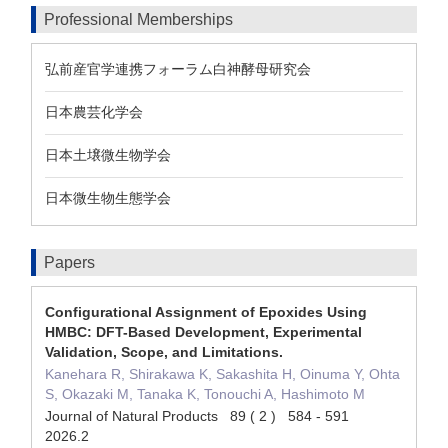
Professional Memberships
弘前産官学連携フォーラム白神酵母研究会
日本農芸化学会
日本土壌微生物学会
日本微生物生態学会
Papers
Configurational Assignment of Epoxides Using
HMBC: DFT-Based Development, Experimental
Validation, Scope, and Limitations.
Kanehara R, Shirakawa K, Sakashita H, Oinuma Y, Ohta
S, Okazaki M, Tanaka K, Tonouchi A, Hashimoto M
Journal of Natural Products 89 ( 2 ) 584 - 591
2026.2