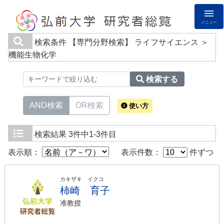
メニュー
検索条件
【専門分野検索】 ライフサイエンス ＞
機能生物化学
検索する
AND検索
OR検索
使い方
検索結果
3件中1-3件目
表示順：
表示件数：
件ずつ
カキザキ イクコ
柿崎 育子
准教授