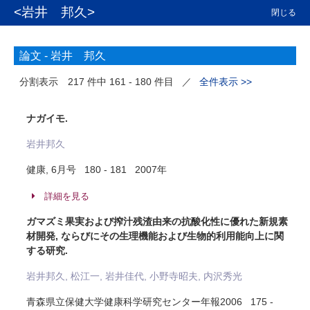
<岩井 邦久>
閉じる
論文 -
岩井 邦久
分割表示
217 件中 161 - 180 件目
／
全件表示 >>
ナガイモ.
岩井邦久
健康, 6月号 180 - 181 2007年
詳細を見る
ガマズミ果実および搾汁残渣由来の抗酸化性に優れた新規素
材開発, ならびにその生理機能および生物的利用能向上に関
する研究.
岩井邦久, 松江一, 岩井佳代, 小野寺昭夫, 内沢秀光
青森県立保健大学健康科学研究センター年報2006 175 -