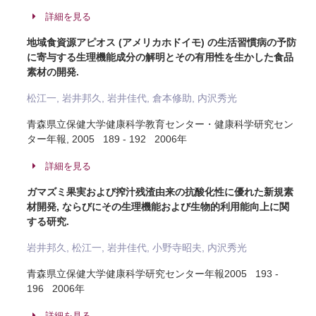
詳細を見る
地域食資源アピオス (アメリカホドイモ) の生活習慣病の予防
に寄与する生理機能成分の解明とその有用性を生かした食品
素材の開発.
松江一, 岩井邦久, 岩井佳代, 倉本修助, 内沢秀光
青森県立保健大学健康科学教育センター・健康科学研究セン
ター年報, 2005 189 - 192 2006年
詳細を見る
ガマズミ果実および搾汁残渣由来の抗酸化性に優れた新規素
材開発, ならびにその生理機能および生物的利用能向上に関
する研究.
岩井邦久, 松江一, 岩井佳代, 小野寺昭夫, 内沢秀光
青森県立保健大学健康科学研究センター年報2005 193 -
196 2006年
詳細を見る