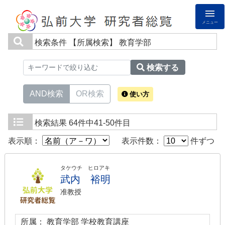
メニュー
検索条件
【所属検索】 教育学部
検索する
AND検索
OR検索
使い方
検索結果
64件中41-50件目
表示順：
表示件数：
件ずつ
タケウチ ヒロアキ
武内 裕明
准教授
所属： 教育学部 学校教育講座