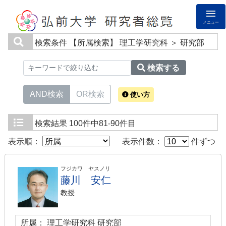
メニュー
検索条件
【所属検索】 理工学研究科 ＞ 研究部
検索する
AND検索
OR検索
使い方
検索結果
100件中81-90件目
表示順：
表示件数：
件ずつ
フジカワ ヤスノリ
藤川 安仁
教授
所属： 理工学研究科 研究部