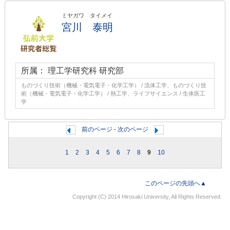
ミヤガワ タイメイ
宮川 泰明
所属： 理工学研究科 研究部
ものづくり技術（機械・電気電子・化学工学） / 流体工学、ものづくり技
術（機械・電気電子・化学工学） / 熱工学、ライフサイエンス / 生体医工
学
前のページ
-
次のページ
1
2
3
4
5
6
7
8
9
10
このページの先頭へ▲
Copyright (C) 2014 Hirosaki University, All Rights Reserved.