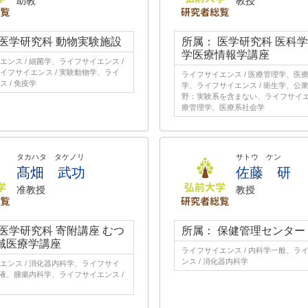
助教
教授
 医学研究科 動物実験施設
所属： 医学研究科 医科学
学医療情報学講座
エンス / 細菌学、ライフサイエンス /
イフサイエンス / 実験動物学、ライ
ライフサイエンス / 医療管理学、医
 / 免疫学
学、ライフサイエンス / 衛生学、公
野：実験系を含まない、ライフサイエン
療管理学、医療系社会学
タカハタ タケノリ
サトウ ケン
髙畑 武功
佐藤 研
准教授
教授
 医学研究科 寄附講座 むつ
所属： 保健管理センター
域医療学講座
ライフサイエンス / 内科学一般、ラ
ンス / 消化器内科学
エンス / 消化器内科学、ライフサイ
 血液、腫瘍内科学、ライフサイエンス /