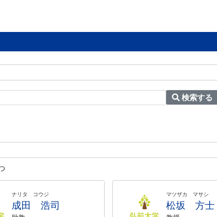
検索する
つ
ナリタ コウジ
マツザカ マサシ
成田 浩司
松坂 方士