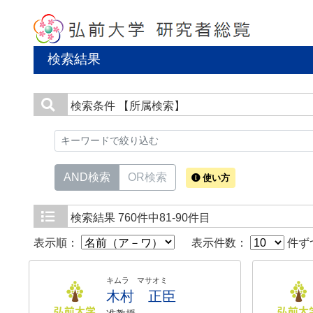
検索結果
検索条件
【所属検索】
AND検索
OR検索
使い方
検索結果
760件中81-90件目
表示順：
表示件数：
件ず
キムラ マサオミ
木村 正臣