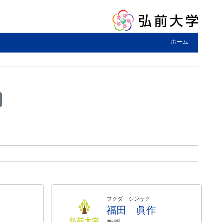
ホーム
フクダ シンサク
福田 眞作