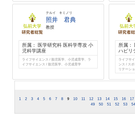
テルイ キミノリ
照井 君典
教授
所属： 医学研究科 医科学専攻 小
所属：
児科学講座
ハビリ
ライフサイエンス / 胎児医学、小児成育学、ラ
ライフサイ
イフサイエンス / 胎児医学、小児成育学
ンス / ス
リテーショ
1
2
3
4
5
6
7
8
9
10
11
12
13
14
15
16
17
49
50
51
52
53
5