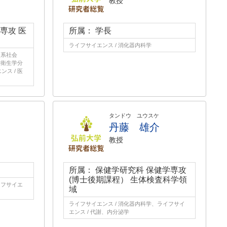
教授
専攻 医
所属： 学長
ライフサイエンス / 消化器内科学
療系社会
衆衛生学分
ス / 医
タンドウ ユウスケ
丹藤 雄介
教授
所属： 保健学研究科 保健学専攻
(博士後期課程） 生体検査科学領
イフサイエ
域
ライフサイエンス / 消化器内科学、ライフサイ
エンス / 代謝、内分泌学