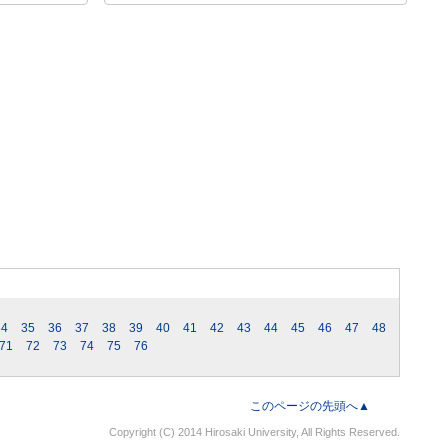
34
35
36
37
38
39
40
41
42
43
44
45
46
47
48
71
72
73
74
75
76
このページの先頭へ▲
Copyright (C) 2014 Hirosaki University, All Rights Reserved.