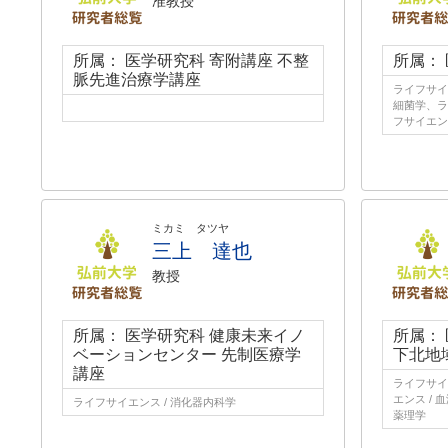
准教授
所属： 医学研究科 寄附講座 不整
所属：
脈先進治療学講座
ライフサイ
細菌学、ラ
フサイエンス
ミカミ タツヤ
三上 達也
教授
所属： 医学研究科 健康未来イノ
所属：
ベーションセンター 先制医療学
下北地
講座
ライフサイ
エンス /
ライフサイエンス / 消化器内科学
薬理学