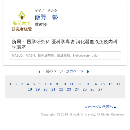
イイノ チカラ
飯野 勢
准教授
所属： 医学研究科 医科学専攻 消化器血液免疫内科
学講座
MASLD、MASH、腸内細菌叢、肝細胞癌、Helicobacter pylori
前のページ -
次のページ
1
2
3
4
5
6
7
8
9
10
11
12
13
14
15
16
17
18
19
20
21
22
23
24
25
26
27
このページの先頭へ▲
Copyright (C) 2014 Hirosaki University, All Rights Reserved.