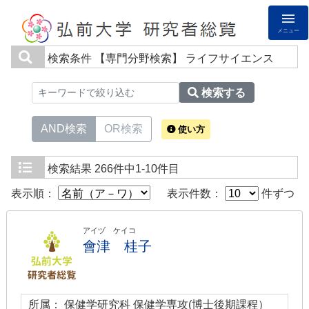
メニュー
検索条件
【専門分野検索】 ライフサイエンス
検索する
AND検索
OR検索
使い方
検索結果
266件中1-10件目
表示順：
表示件数：
件ずつ
アイヅ ケイコ
會津 桂子
所属： 保健学研究科 保健学専攻(博士後期課程）