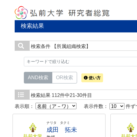
検索結果
検索条件
【所属組織検索】
AND検索
OR検索
使い方
検索結果
112件中21-30件目
表示順：
表示件数：
件ず
ナリタ タクミ
成田 拓未