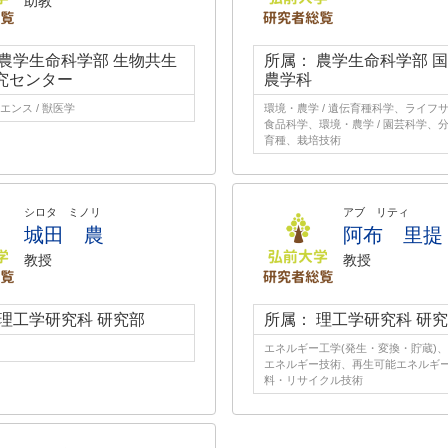
助教
 農学生命科学部 生物共生
所属： 農学生命科学部 
究センター
農学科
エンス / 獣医学
環境・農学 / 遺伝育種科学、ライフサ
食品科学、環境・農学 / 園芸科学、
育種、栽培技術
シロタ ミノリ
アブ リティ
城田 農
阿布 里提
教授
教授
 理工学研究科 研究部
所属： 理工学研究科 研
エネルギー工学(発生・変換・貯蔵)
エネルギー技術、再生可能エネルギ
料・リサイクル技術