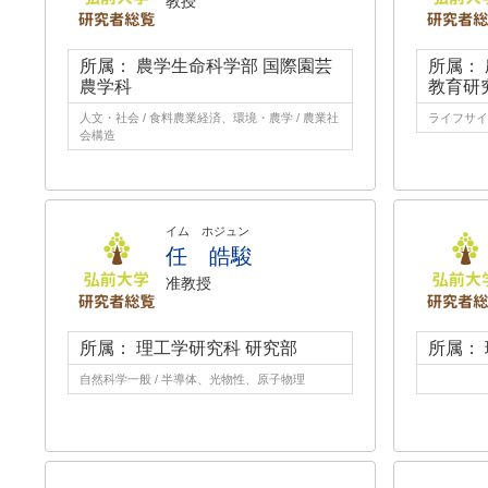
教授
所属： 農学生命科学部 国際園芸
所属：
農学科
教育研
人文・社会 / 食料農業経済、環境・農学 / 農業社
ライフサイ
会構造
イム ホジュン
任 皓駿
准教授
所属： 理工学研究科 研究部
所属：
自然科学一般 / 半導体、光物性、原子物理