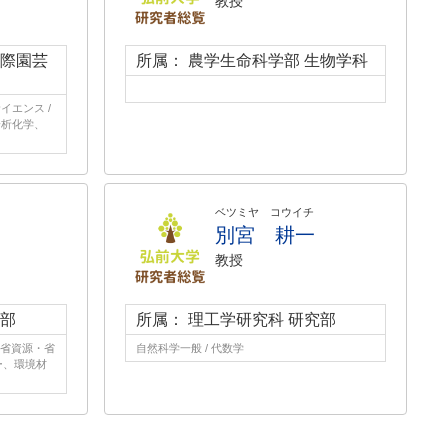
教授
国際園芸
所属： 農学生命科学部 生物学科
イエンス /
分析化学、
ベツミヤ コウイチ
別宮 耕一
教授
究部
所属： 理工学研究科 研究部
、省資源・省
自然科学一般 / 代数学
ー、環境材