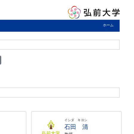
ホーム
イシダ キヨシ
石田 清