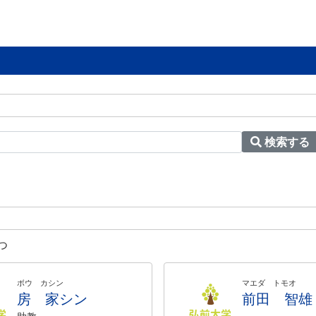
検索する
つ
ボウ カシン
マエダ トモオ
房 家シン
前田 智雄