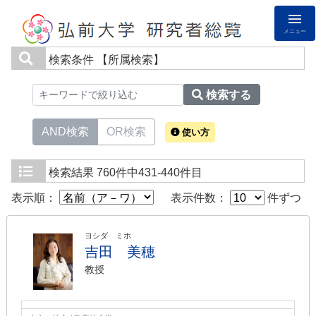
メニュー
検索条件
【所属検索】
検索する
AND検索
OR検索
使い方
検索結果
760件中431-440件目
表示順：
表示件数：
件ずつ
ヨシダ ミホ
吉田 美穂
教授