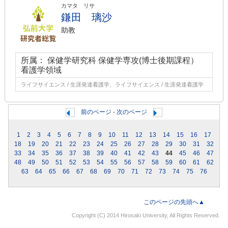
カマタ リサ
鎌田 璃沙
助教
所属： 保健学研究科 保健学専攻(博士後期課程）
看護学領域
ライフサイエンス / 生涯発達看護学、ライフサイエンス / 生涯発達看護学
前のページ
-
次のページ
1
2
3
4
5
6
7
8
9
10
11
12
13
14
15
16
17
18
19
20
21
22
23
24
25
26
27
28
29
30
31
32
33
34
35
36
37
38
39
40
41
42
43
44
45
46
47
48
49
50
51
52
53
54
55
56
57
58
59
60
61
62
63
64
65
66
67
68
69
70
71
72
73
74
75
76
このページの先頭へ▲
Copyright (C) 2014 Hirosaki University, All Rights Reserved.