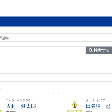
心理学
検索する
つ
コムラ ケンタロウ
タナバ シノブ
古村 健太郎
田名場 忍