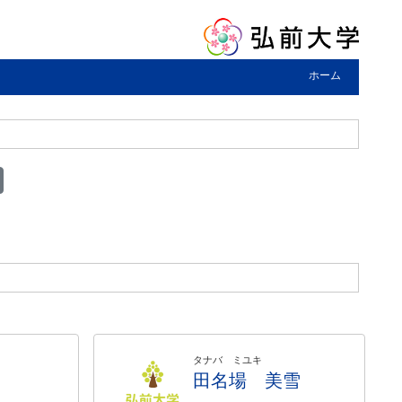
ホーム
タナバ ミユキ
田名場 美雪