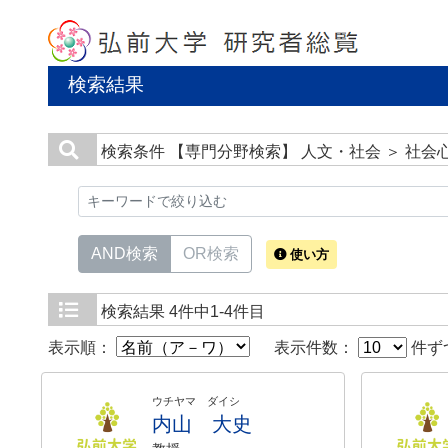
検索結果
検索条件
【専門分野検索】 人文・社会 ＞ 社会
AND検索
OR検索
使い方
検索結果
4件中1-4件目
表示順：
表示件数：
件ず
ウチヤマ ダイシ
内山 大史