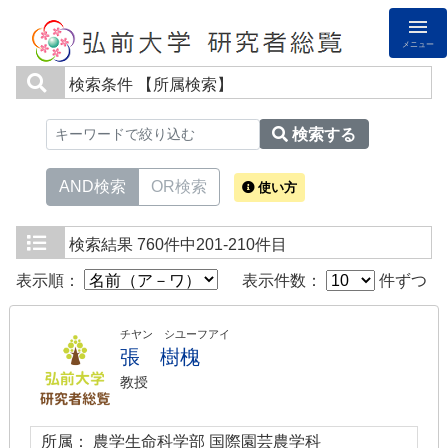
メニュー
検索条件
【所属検索】
検索する
AND検索
OR検索
使い方
検索結果
760件中201-210件目
表示順：
表示件数：
件ずつ
チヤン シユーフアイ
張 樹槐
教授
所属： 農学生命科学部 国際園芸農学科